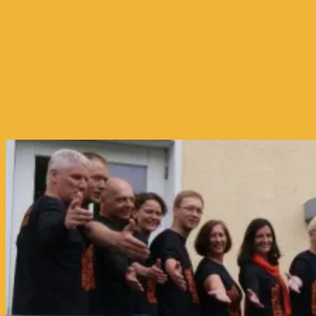
Zum primären Inhalt springen
Zum sekundären Inhalt springen
Church-Rocking Köln
Moderne Kirchenmusik – Geistliche
Popmusik und Lieder des Lebens