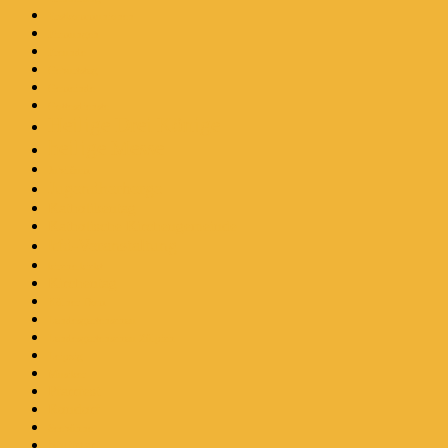
Erstkommunionen
Firmungen
Freunde
Geburtstag
Gemeinde
Gottesdienste
Heilige Drei Könige
heilige Messe
Jubiläum
Jugendherberge
Katholikentag
Katholische Kirchengemeinde
kfd-Veranstaltung
kirche.kickt
Kirchentag
Kölner Dom
Landesgartenschau
Landesgartenschau Zülpich
Leipzig
Musiker
Pfarrfest
Rondorf
Seebühne
Stuttgart