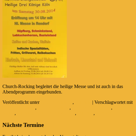
Church-Rocking begleitet die heilige Messe und ist auch in das
Abendprogramm eingebunden.
Veröffentlicht unter
Church Rocking
,
Pfarrfest
|
Verschlagwortet mit
Abendprogramm
,
Church Rocking
,
Heilige Drei Könige
,
heilige
Messe
,
Katholische Kirchengemeinde
,
Pfarrfest
,
Rondorf
Nächste Termine