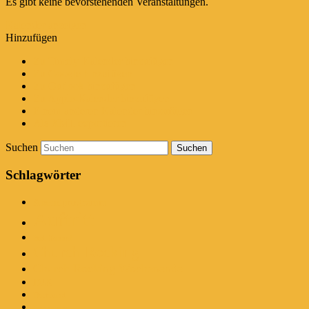
Es gibt keine bevorstehenden Veranstaltungen.
Kalender anzeigen
Hinzufügen
Zu Timely-Kalender hinzufügen
Zu Google hinzufügen
Zu Outlook hinzufügen
Zu Apple-Kalender hinzufügen
Einem anderen Kalender hinzufügen
Als XML exportieren
Suchen
Schlagwörter
Abendprogramm
Auftritt
Bad Honnef
Church Rocking
Church Rocking Wochenende
DJK
Dortmund
Erinnerung