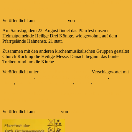
Pfarrfest der Kath. Kirchengemeinde Heilige Drei
Könige in Rondorf
Veröffentlicht am
13. August 2015
von
redaktion
Am Samstag, dem 22. August findet das Pfarrfest unserer
Heimatgemeinde Heilige Drei Könige, wie gewohnt, auf dem
Pfarrgelände Hahnenstr. 21 statt.
Zusammen mit den anderen kirchenmusikalischen Gruppen gestaltet
Church Rocking die Heilige Messe. Danach beginnt das bunte
Treiben rund um die Kirche.
Veröffentlicht unter
Church Rocking
,
Pfarrfest
|
Verschlagwortet mit
Abendprogramm
,
Church Rocking
,
Heilige Drei Könige
,
heilige
Messe
,
Katholische Kirchengemeinde
,
Pfarrfest
,
Rondorf
Pfarrfest der Kath. Kirchengemeinde Heilige Drei
Könige in Rondorf
Veröffentlicht am
12. Juli 2014
von
redaktion