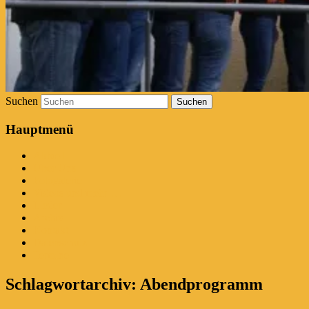
Suchen
Hauptmenü
Aktuell
Über Uns
Fotogalerie
Videos und mehr …
Lieder
Archiv
Kontakt
Datenschutz
Termine
Schlagwortarchiv:
Abendprogramm